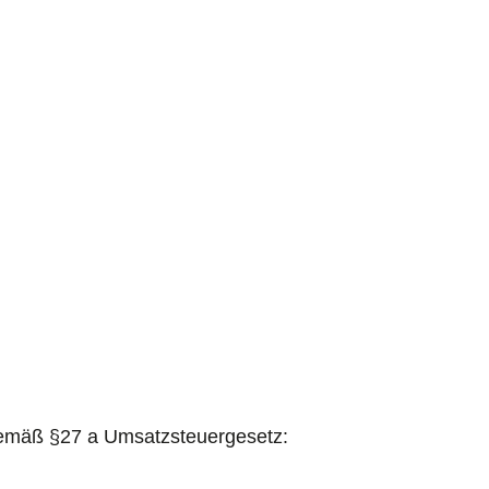
D
gemäß §27 a Umsatzsteuergesetz: