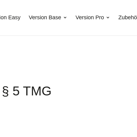
ion Easy
Version Base
Version Pro
Zubehö
 § 5 TMG